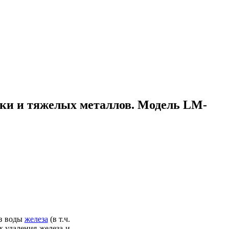
ики и тяжелых металлов. Модель LM-
из воды
железа
(в т.ч.
х удаления железа и