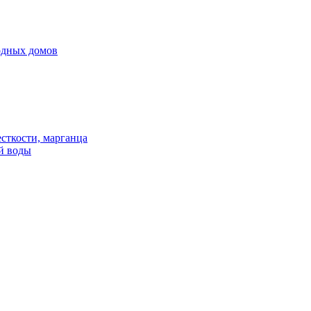
родных домов
сткости, марганца
й воды