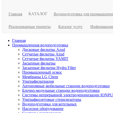
КАТАЛОГ
Главная
Водоподготовка для промышлен
Реализованные проекты
Каталог услуг
Информаци
Главная
Промышленная водоподготовка
Дисковые фильтры Azud
Сетчатые фильтры Azud
Сетчатые фильтры YAMIT
Засыпные фильтры
Засыпные фильтры Hydra Filter
Промышленный осмос
Мембраны LG Chem
Ультрафильтрация
Автономные мобильные станции водоподготовки
Блочно-модульные станции водоподготовки
Системы непрерывной электродеионизации IONP
Ультрафиолетовые стерилизаторы
Водоподготовка для котельных
Насосное оборудование