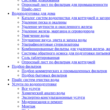
Системы дозирования
Опросный лист по фильтрам для промышленности
Прайс-лист
Водоподготовка для дома
Каталог систем водоочистки для коттеджей и заго
Удаление песка и окалины
Удаление мутности и окисленного железа
Удаление железа, марганца и сероводорода
Умягчение воды
Улучшение вкуса, цвета и запаха воды
Ультрафиолетовые стерилизаторы
Комбинированные фильтры для удаления железа, же
Системы обратного осмоса для подготовки питьево
Соль таблетированная
Опросный лист по фильтрам для коттеджей
Подбор фильтров
Подбор коммерческих и промышленных фильтров
Подбор бытовых фильтров
Прайс систем очистки воды
Услуги по водоподготовке
Все услуги
Химический анализ воды
Экспертно-консультационные услуги
Модернизация и ремонт
Монтаж