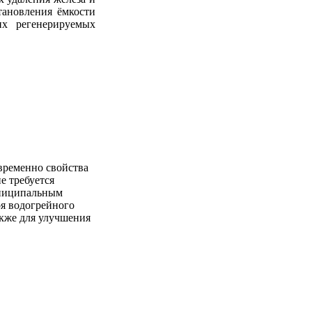
тановления ёмкости
их регенерируемых
овременно свойства
е требуется
униципальным
оя водогрейного
акже для улучшения