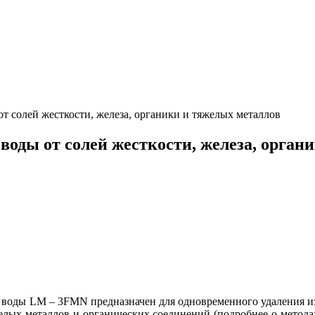
от солей жесткости, железа, органики и тяжелых металлов
оды от солей жесткости, железа, орган
 воды LM – 3FMN предназначен для одновременного удаления 
желых металлов и органических соединений (подробнее о метода