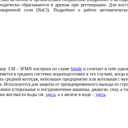
иодически сбрасываются в дренаж при регенерации. Для восс
оваренной соли (NaCl). Подробнее о работе автоматическ
ьтр LM – 3FMN построен по схеме
Single
и сочетает в себе одн
яется в средних системах водоподготовки в тех случаях, когда н
ть средний коттедж, небольшое предприятие или котельная с м
. Используется для защиты от преждевременного выхода из стр
хники (стиральные и посудомоечные машины, джакузи, спа), а т
ии жесткости воды см.
здесь
, а о железе в воде –
здесь
.