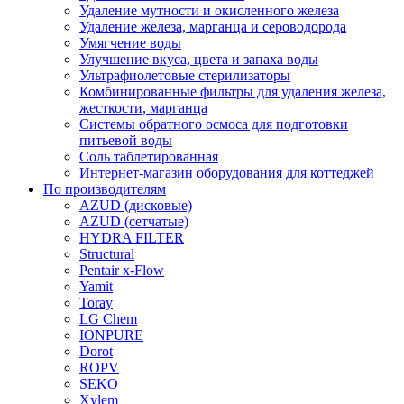
Удаление мутности и окисленного железа
Удаление железа, марганца и сероводорода
Умягчение воды
Улучшение вкуса, цвета и запаха воды
Ультрафиолетовые стерилизаторы
Комбинированные фильтры для удаления железа,
жесткости, марганца
Системы обратного осмоса для подготовки
питьевой воды
Соль таблетированная
Интернет-магазин оборудования для коттеджей
По производителям
AZUD (дисковые)
AZUD (сетчатые)
HYDRA FILTER
Structural
Pentair x-Flow
Yamit
Toray
LG Chem
IONPURE
Dorot
ROPV
SEKO
Xylem