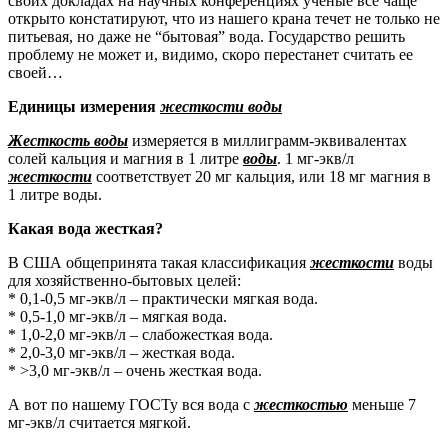
своих докладах на научных конференциях ученые все чаще
открыто констатируют, что из нашего крана течет не только не
питьевая, но даже не “бытовая” вода. Государство решить
проблему не может и, видимо, скоро перестанет считать ее
своей…
Единицы измерения
жесткости воды
Жесткость воды
измеряется в миллиграмм-эквивалентах
солей кальция и магния в 1 литре
воды
. 1 мг-экв/л
жесткости
соответствует 20 мг кальция, или 18 мг магния в
1 литре воды.
Какая вода жесткая?
В США общепринята такая классификация
жесткости
воды
для хозяйственно-бытовых целей:
* 0,1-0,5 мг-экв/л – практически мягкая вода.
* 0,5-1,0 мг-экв/л – мягкая вода.
* 1,0-2,0 мг-экв/л – слабожесткая вода.
* 2,0-3,0 мг-экв/л – жесткая вода.
* >3,0 мг-экв/л – очень жесткая вода.
А вот по нашему ГОСТу вся вода с
жесткостью
меньше 7
мг-экв/л считается мягкой.