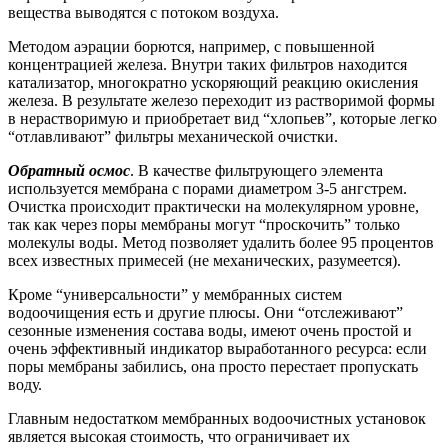
вещества выводятся с потоком воздуха.
Методом аэрации борются, например, с повышенной
концентрацией железа. Внутри таких фильтров находится
катализатор, многократно ускоряющий реакцию окисления
железа. В результате железо переходит из растворимой формы
в нерастворимую и приобретает вид “хлопьев”, которые легко
“отлавливают” фильтры механической очистки.
Обратный осмос
. В качестве фильтрующего элемента
используется мембрана с порами диаметром 3-5 ангстрем.
Очистка происходит практически на молекулярном уровне,
так как через поры мембраны могут “проскочить” только
молекулы воды. Метод позволяет удалить более 95 процентов
всех известных примесей (не механических, разумеется).
Кроме “универсальности” у мембранных систем
водоочищения есть и другие плюсы. Они “отслеживают”
сезонные изменения состава воды, имеют очень простой и
очень эффективный индикатор выработанного ресурса: если
поры мембраны забились, она просто перестает пропускать
воду.
Главным недостатком мембранных водоочистных установок
является высокая стоимость, что ограничивает их