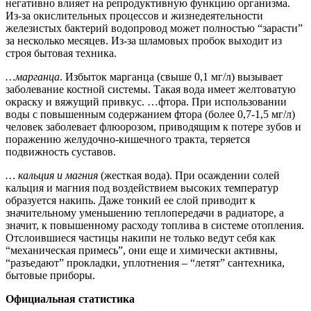
негативно влияет на репродуктивную функцию организма.
Из-за окислительных процессов и жизнедеятельности
железистых бактерий водопровод может полностью “зарасти”
за несколько месяцев. Из-за шламовых пробок выходит из
строя бытовая техника.
…марганца
. Избыток марганца (свыше 0,1 мг/л) вызывает
заболевание костной системы. Такая вода имеет желтоватую
окраску и вяжущий привкус. …фтора. При использовании
воды с повышенным содержанием фтора (более 0,7-1,5 мг/л)
человек заболевает флюорозом, приводящим к потере зубов и
поражению желудочно-кишечного тракта, теряется
подвижность суставов.
… кальция и магния
(жесткая вода). При осаждении солей
кальция и магния под воздействием высоких температур
образуется накипь. Даже тонкий ее слой приводит к
значительному уменьшению теплопередачи в радиаторе, а
значит, к повышенному расходу топлива в системе отопления.
Отслоившиеся частицы накипи не только ведут себя как
“механическая примесь”, они еще и химически активны,
“разъедают” прокладки, уплотнения – “летят” сантехника,
бытовые приборы.
Официальная статистика