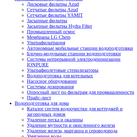
Дисковые фильтры Azud
Сетчатые фильтры Azud
Сетчатые фильтры YAMIT
Засыпные фильтры
Засыпные фильтры Hydra Filter
Промышленный осмос
Мембраны LG Chem
Ультрафильтрация
Автономные мобильные станции водоподготовки
Блочно-модульные станции водоподготовки
Системы непрерывной электродеионизации
IONPURE
Ультрафиолетовые стерилизаторы
Водоподготовка для котельных
Насосное оборудование
Системы дозирования
Опросный лист по фильтрам для промышленности
Прайс-лист
Водоподготовка для дома
Каталог систем водоочистки для коттеджей и
загородных домов
Удаление песка и окалины
Удаление мутности и окисленного железа
Удаление железа, марганца и сероводорода
Умягчение воды