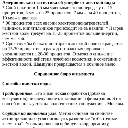
Американская статистика об ущербе от жесткой воды
* Слой накипи в 1,5 мм уменьшает теплопередачу на 15
процентов, 3 мм – на 25 процентов, 7 мм – на 40 процентов,
10 мм – в два раза.
* 90 процентов всех аварий электроводонагревателей,
чайников, кипятильников происходит из-за накипи. * Нагрев
жесткой воды требует на 15-25 процентов больше энергии,
чем мягкой.
* Срок службы белья при стирке в жесткой воде сокращается
на 15-30 процентов, а расход стиральных порошков
увеличивается на 20-30 процентов. Отмечено снижение
эффективности действия лечебной косметики в сочетании с
жесткой водой. Шампуни превращаются в обычное мыло.
Справочное бюро оптимиста
Способы очистки воды
Традиционные
. Это химическая обработка (добавка
коагулянтов), последующие отстаивание и фильтрация. Этот
способ используется на водоочистных сооружения г. Москвы.
Сорбция на активном угле
. Метод основан на свойстве
активированного угля поглощать различные “избыточные
элементы”. Уголь хорошо адсорбирует хлор, органику,