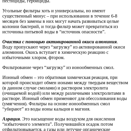
пестициды, гербициды.
Угольные фильтры хоть и универсальны, но имеют
существенный минус – при использовании в течение 6-8
месяцев без замены в них могут начать развиваться целые
колонии бактерий, и тогда фильтр может превратиться из
источника питьевой воды в “источник опасности”.
Очистка с помощью активированной окиси алюминия
.
Воду пропускают через “загрузку” из активированной окиси
алюминия. Окись вступает в химическую реакцию с
избыточными хлором, фтором.
Фильтрование через “загрузку” из ионообменных смол.
Ионный обмен – это обратимая химическая реакция, при
которой происходит обмен ионами между твердым веществом
(в данном случае смолами) и раствором электролита
(очищаемой водой) или между различными электролитами в
растворе. Ионный обмен применяют для обессоливания воды
(умягчения). Фильтры на основе ионообменных смол
“убирают” из воды ионы кальция и магния.
Аэрация
. Это насыщение воды воздухом для окисления
“избыточного элемента”. Получившийся осадок потом
отфильтровывается, а газы или летучие органические