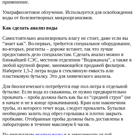
применение.
Ультрафиолетовое облучение. Используется для освобождения
воды от болезнетворных микроорганизмов.
Как сделать анализ воды
Самостоятельно анализировать влагу не стоит, даже если вы
“знает как”. Во-первых, требуется специальное оборудование,
во-вторых, реагенты – дороже встанет, так что лучше
предоставить дело специалистам. Сделать анализ можно в
ближайшей СЭС, местном отделении “Водоканала”, а также в
любой крупной фирме, занимающейся продажей фильтров.
Наберите 1,5-2 литра воды в стеклянную емкость или
пластиковую бутылку. Это для химического анализа.
Для биологического потребуется еще пол-литра в отдельной
бутылке. Если вода из скважины, ее нужно предварительно
прокачать – проба должна быть как бы из “средней струи” (не
в начале и не в конце прокачивания). Кран или наконечник
трубы, из которого течет вода, следует прокалить. Бутылки
необходимо залить под обрез горлышка и плотно закрыть
пробками. Отобранные пробы должны быть доставлены в
лабораторию в течение максимум 6 часов.
По результатам
анализа воды
и в зависимости от той