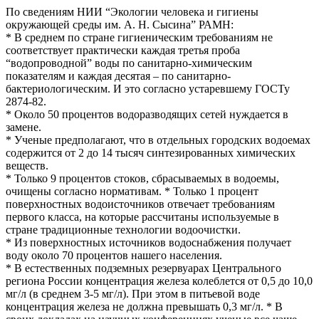
По сведениям НИИ “Экологии человека и гигиены
окружающей среды им. А. Н. Сысина” РАМН:
* В среднем по стране гигиеническим требованиям не
соответствует практически каждая третья проба
“водопроводной” воды по санитарно-химическим
показателям и каждая десятая – по санитарно-
бактериологическим. И это согласно устаревшему ГОСТу
2874-82.
* Около 50 процентов водоразводящих сетей нуждается в
замене.
* Ученые предполагают, что в отдельных городских водоемах
содержится от 2 до 14 тысяч синтезированных химических
веществ.
* Только 9 процентов стоков, сбрасываемых в водоемы,
очищены согласно нормативам. * Только 1 процент
поверхностных водоисточников отвечает требованиям
первого класса, на которые рассчитаны используемые в
стране традиционные технологии водоочистки.
* Из поверхностных источников водоснабжения получает
воду около 70 процентов нашего населения.
* В естественных подземных резервуарах Центрального
региона России концентрация железа колеблется от 0,5 до 10,0
мг/л (в среднем 3-5 мг/л). При этом в питьевой воде
концентрация железа не должна превышать 0,3 мг/л. * В