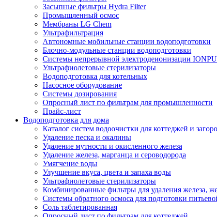
Засыпные фильтры Hydra Filter
Промышленный осмос
Мембраны LG Chem
Ультрафильтрация
Автономные мобильные станции водоподготовки
Блочно-модульные станции водоподготовки
Системы непрерывной электродеионизации IONP
Ультрафиолетовые стерилизаторы
Водоподготовка для котельных
Насосное оборудование
Системы дозирования
Опросный лист по фильтрам для промышленности
Прайс-лист
Водоподготовка для дома
Каталог систем водоочистки для коттеджей и заго
Удаление песка и окалины
Удаление мутности и окисленного железа
Удаление железа, марганца и сероводорода
Умягчение воды
Улучшение вкуса, цвета и запаха воды
Ультрафиолетовые стерилизаторы
Комбинированные фильтры для удаления железа, же
Системы обратного осмоса для подготовки питьево
Соль таблетированная
Опросный лист по фильтрам для коттеджей