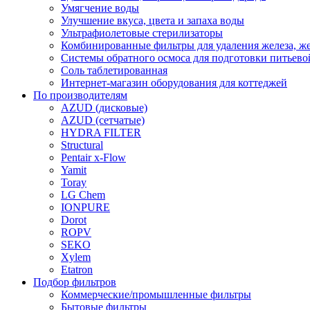
Умягчение воды
Улучшение вкуса, цвета и запаха воды
Ультрафиолетовые стерилизаторы
Комбинированные фильтры для удаления железа, же
Системы обратного осмоса для подготовки питьево
Соль таблетированная
Интернет-магазин оборудования для коттеджей
По производителям
AZUD (дисковые)
AZUD (сетчатые)
HYDRA FILTER
Structural
Pentair x-Flow
Yamit
Toray
LG Chem
IONPURE
Dorot
ROPV
SEKO
Xylem
Etatron
Подбор фильтров
Коммерческие/промышленные фильтры
Бытовые фильтры