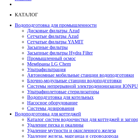
КАТАЛОГ
Водоподготовка для промышленности
Дисковые фильтры Azud
Сетчатые фильтры Azud
Сетчатые фильтры YAMIT
Засыпные фильтры
Засыпные фильтры Hydra Filter
Промышленный осмос
Мембраны LG Chem
Ультрафильтрация
Автономные мобильные станции водоподготовки
Блочно-модульные станции водоподготовки
Системы непрерывной электродеионизации IONP
Ультрафиолетовые стерилизаторы
Водоподготовка для котельных
Насосное оборудование
Системы дозирования
Водоподготовка для коттеджей
Каталог систем водоочистки для коттеджей и заго
Удаление песка и окалины
Удаление мутности и окисленного железа
Удаление железа, марганца и сероводорода