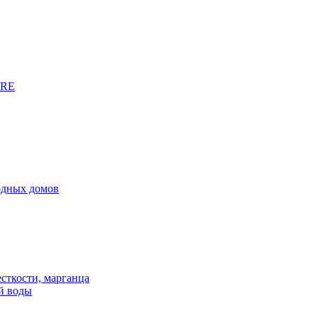
URE
родных домов
сткости, марганца
й воды