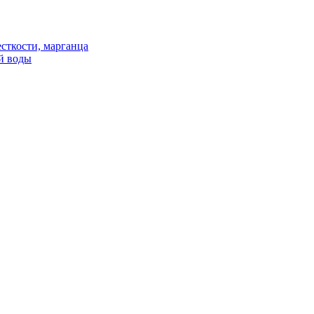
сткости, марганца
й воды